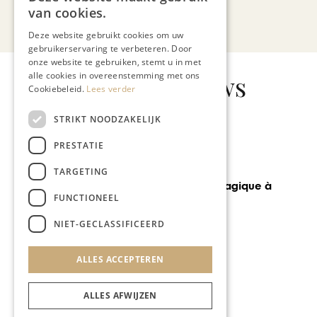
van cookies.
Bekijk alle artikelen
Deze website gebruikt cookies om uw
gebruikerservaring te verbeteren. Door
onze website te gebruiken, stemt u in met
alle cookies in overeenstemming met ons
Gerelateerd nieuws
Cookiebeleid.
Lees verder
STRIKT NOODZAKELIJK
PRESTATIE
LIENS TRAVEL
TARGETING
Un week-end magique à
FUNCTIONEEL
Paris
NIET-GECLASSIFICEERD
ALLES ACCEPTEREN
ALLES AFWIJZEN