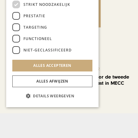
STRIKT NOODZAKELIJK
PRESTATIE
TARGETING
FUNCTIONEEL
Recent nieuws
NIET-GECLASSIFICEERD
ALLES ACCEPTEREN
KUNST & CULTUUR
EuropArtFair voor de tweede
ALLES AFWIJZEN
keer op rij te gast in MECC
Maastricht
DETAILS WEERGEVEN
KUNST & CULTUUR
Wereldse beelden tijdens