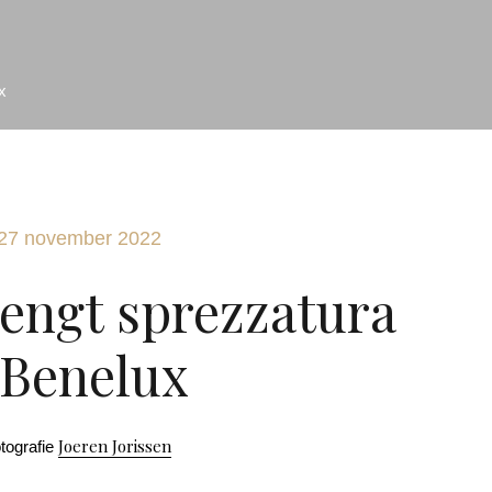
x
27 november 2022
engt sprezzatura
 Benelux
Joeren Jorissen
otografie