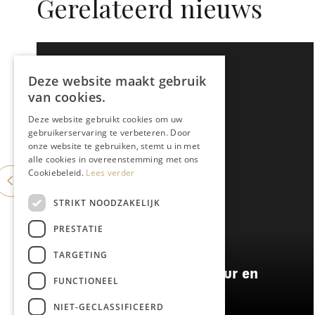
Gerelateerd nieuws
Deze website maakt gebruik
van cookies.
Deze website gebruikt cookies om uw
gebruikerservaring te verbeteren. Door
onze website te gebruiken, stemt u in met
alle cookies in overeenstemming met ons
Cookiebeleid.
Lees verder
STRIKT NOODZAKELIJK
PRESTATIE
WONEN & INTERIEUR
TARGETING
Wonen tussen stad, natuur en
FUNCTIONEEL
motorolie
NIET-GECLASSIFICEERD