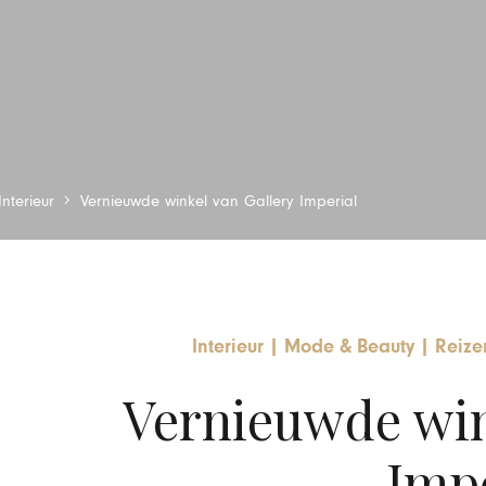
Interieur
Vernieuwde winkel van Gallery Imperial
Interieur
|
Mode & Beauty
|
Reize
Vernieuwde win
Impe