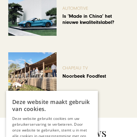
AUTOMOTIVE
Is ‘Made in China’ het
nieuwe kwaliteitslabel?
CHAPEAU TV
Noorbeek Foodfest
Deze website maakt gebruik
Bekijk alle artikelen
van cookies.
Deze website gebruikt cookies om uw
gebruikerservaring te verbeteren. Door
Gerelateerd nieuws
onze website te gebruiken, stemt u in met
alle cookies in overeenstemming met ons