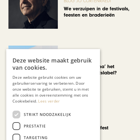
BLOG JO CORTENRAEDT
We verzuipen in de festivals,
feesten en braderieën
AUTOMOTIVE
Deze website maakt gebruik
Is ‘Made in China’ het
van cookies.
nieuwe kwaliteitslabel?
Deze website gebruikt cookies om uw
gebruikerservaring te verbeteren. Door
onze website te gebruiken, stemt u in met
alle cookies in overeenstemming met ons
Cookiebeleid.
Lees verder
STRIKT NOODZAKELIJK
CHAPEAU TV
PRESTATIE
Noorbeek Foodfest
TARGETING