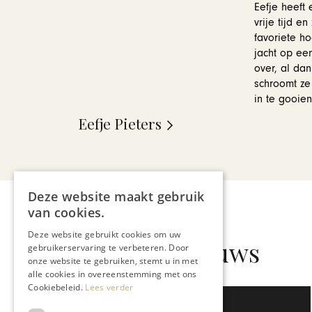
Eefje heeft
vrije tijd e
favoriete h
jacht op een
over, al da
schroomt ze
in te gooien
Eefje Pieters
Deze website maakt gebruik
van cookies.
Deze website gebruikt cookies om uw
Gerelateerd nieuws
gebruikerservaring te verbeteren. Door
onze website te gebruiken, stemt u in met
alle cookies in overeenstemming met ons
Cookiebeleid.
Lees verder