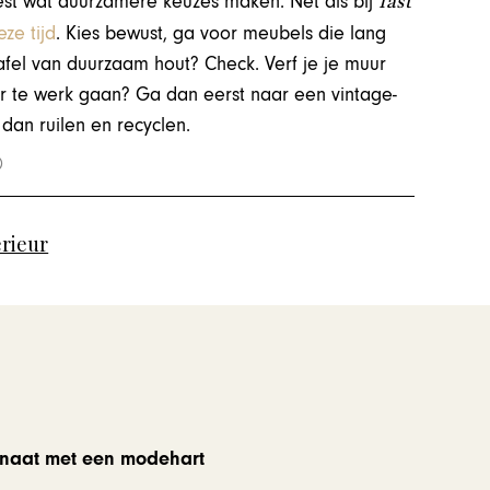
fast
est wat duurzamere keuzes maken. Net als bij
ze tijd
. Kies bewust, ga voor meubels die lang
tafel van duurzaam hout? Check. Verf je je muur
r te werk gaan? Ga dan eerst naar een vintage-
dan ruilen en recyclen.
rieur
fanaat met een modehart