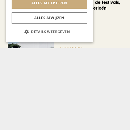
We verzuipen in de festivals,
ALLES ACCEPTEREN
feesten en braderieën
ALLES AFWIJZEN
DETAILS WEERGEVEN
AUTOMOTIVE
Is ‘Made in China’ het
nieuwe kwaliteitslabel?
CHAPEAU TV
Noorbeek Foodfest