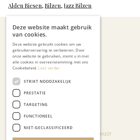
Alden Biesen
,
Bilzen
,
Jazz Bilzen
Deze website maakt gebruik
van cookies.
Deze website gebruikt cookies om uw
gebruikerservaring te verbeteren. Door
Rudi Smeets
onze website te gebruiken, stemt u in met
alle cookies in overeenstemming met ons
Cookiebeleid.
Lees verder
STRIKT NOODZAKELIJK
PRESTATIE
TARGETING
Recent nieuws
FUNCTIONEEL
NIET-GECLASSIFICEERD
BLOG JO CORTENRAEDT