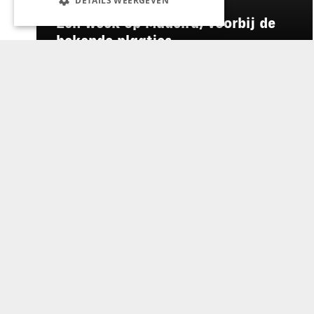
DETAILS WEERGEVEN
REIZEN
Een week op Madeira, voorbij de
bekende plaatjes