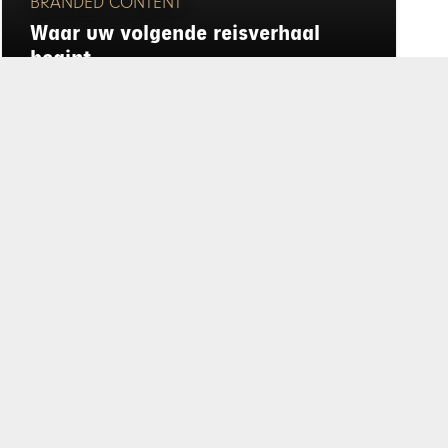
BRANDED CONTENT
Waar uw volgende reisverhaal
begint
rd
de privacyverklaring
.