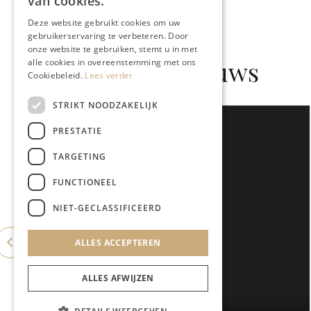
van cookies.
Deze website gebruikt cookies om uw
gebruikerservaring te verbeteren. Door
onze website te gebruiken, stemt u in met
Gerelateerd nieuws
alle cookies in overeenstemming met ons
Cookiebeleid.
Lees verder
STRIKT NOODZAKELIJK
PRESTATIE
TARGETING
FUNCTIONEEL
NIET-GECLASSIFICEERD
ALLES ACCEPTEREN
ALLES AFWIJZEN