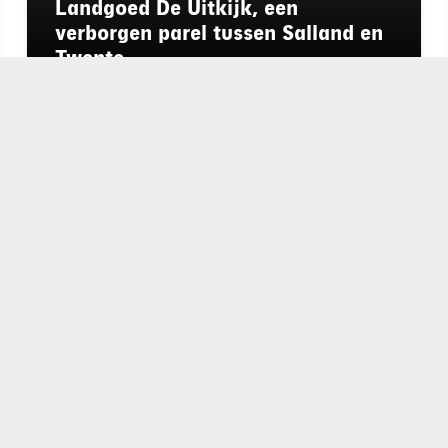
Landgoed De Uitkijk, een
verborgen parel tussen Salland en
Twente
chapeau
E-mailadres*
nieuwsbrief
Ik ga akkoo