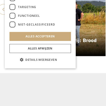
TARGETING
FUNCTIONEEL
NIET-GECLASSIFICEERD
GASTRONOMIE
ALLES ACCEPTEREN
ES&C opent eigen bakkerij: Brood
Atelier
ALLES AFWIJZEN
DETAILS WEERGEVEN