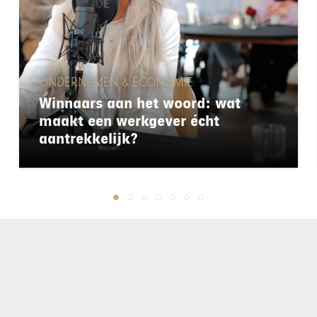
ONDERNEMEN & ECONOMIE
Winnaars aan het woord: wat
maakt een werkgever écht
aantrekkelijk?