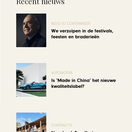
Recent nieuws
BLOG JO CORTENRAEDT
We verzuipen in de festivals,
feesten en braderieën
AUTOMOTIVE
Is ‘Made in China’ het nieuwe
kwaliteitslabel?
CHAPEAU TV