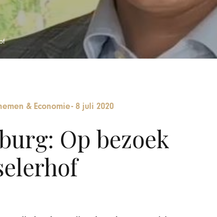
of
nemen & Economie
-
8 juli 2020
burg: Op bezoek
selerhof