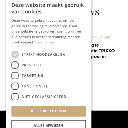
Deze website maakt gebruik
Gerelateerd nieuws
van cookies.
Deze website gebruikt cookies om uw
gebruikerservaring te verbeteren. Door
onze website te gebruiken, stemt u in met
alle cookies in overeenstemming met ons
ONDERNEMEN & ECONOMIE
Cookiebeleid.
Lees verder
Belgisch Limburgse
uitzendorganisatie TRIXXO
STRIKT NOODZAKELIJK
zet sterk in op groei in
Nederland
PRESTATIE
TARGETING
FUNCTIONEEL
NIET-GECLASSIFICEERD
ALLES ACCEPTEREN
ALLES AFWIJZEN