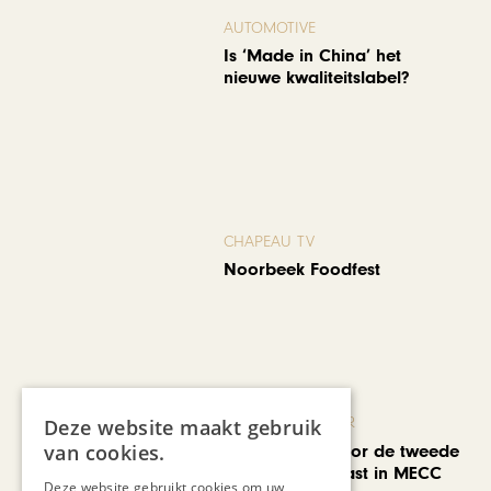
AUTOMOTIVE
Is ‘Made in China’ het
nieuwe kwaliteitslabel?
CHAPEAU TV
Noorbeek Foodfest
KUNST & CULTUUR
Deze website maakt gebruik
van cookies.
EuropArtFair voor de tweede
keer op rij te gast in MECC
Deze website gebruikt cookies om uw