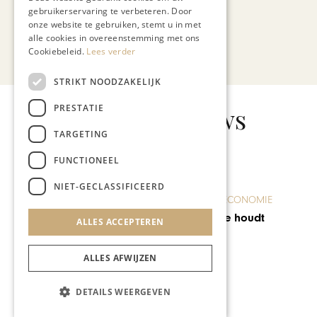
Maastricht
gebruikerservaring te verbeteren. Door
onze website te gebruiken, stemt u in met
alle cookies in overeenstemming met ons
Bekijk alle artikelen
Cookiebeleid.
Lees verder
STRIKT NOODZAKELIJK
PRESTATIE
Gerelateerd nieuws
TARGETING
FUNCTIONEEL
NIET-GECLASSIFICEERD
ONDERNEMEN & ECONOMIE
Hans van Wolde houdt
ALLES ACCEPTEREN
uitverkoop
ALLES AFWIJZEN
DETAILS WEERGEVEN