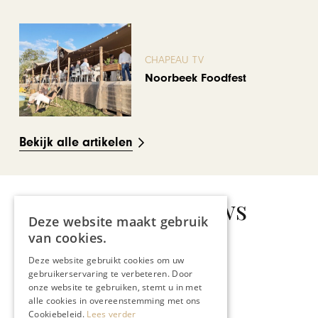
CHAPEAU TV
Noorbeek Foodfest
Bekijk alle artikelen
Gerelateerd nieuws
Deze website maakt gebruik
van cookies.
Deze website gebruikt cookies om uw
ONDERNEMEN & ECONOMIE
gebruikerservaring te verbeteren. Door
Wetenschap heerst in
onze website te gebruiken, stemt u in met
Discovery Museum Kerkrade:
alle cookies in overeenstemming met ons
Cookiebeleid.
Lees verder
Hans Gubbels neemt na 22