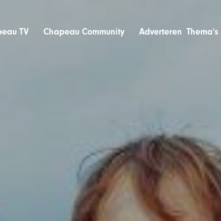
eau TV
Chapeau Community
Adverteren
Thema’s