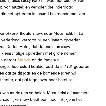
hers, alias Lucky Fonz III, weet het publiek van
mix van muziek en verhalen die inderdaad
, die het optreden in januari bekroonde met vier
erlekkere’ theatershow, naar Maastricht. In La
Nederland, verzorgt hij een ‘intiem optreden’
f van Derlon Hotel, dat de one-man-show
‘kleinschalige optredens met grote namen’.
die eerder
Spinvis
en de fameuze
urgse hoofdstad haalde, past de in 1981 geboren
sten dat ze dit jaar en de komende jaren wil
theater, dat pal tegenover haar hotel ligt.
x van muziek en verhalen. Maar liefst elf nummers
rsoonlijke show biedt een mooi inkijkje in het