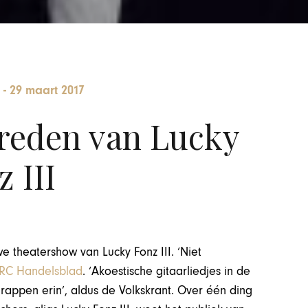
-
29 maart 2017
reden van Lucky
 III
e theatershow van Lucky Fonz III. ‘Niet
RC Handelsblad
. ‘Akoestische gitaarliedjes in de
grappen erin’, aldus de Volkskrant. Over één ding