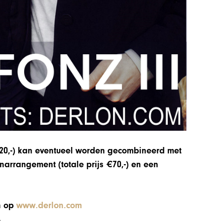
0,-)
kan eventueel worden gecombineerd met
jnarrangement (totale prijs €70,-) en een
n op
www.derlon.com