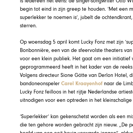
is iedereen het eens: de singer-songwriter Otto Wic
begin tot eind in zijn greep te houden. ‘Met een 
superlekker te noemen is’, jubelt de ochtendkrant
sterren.
Op woensdag 5 april komt Lucky Fonz met zijn ‘sup
Bonbonnière, een van de sfeervolste theaters van 
voor een klein publiek. Het gaat om een initiatie
geprogrammeerd heeft in het kader van de reeks 
Volgens directeur Sione Götte van Derlon Hotel, 
bandoneonspeler
Carel Kraayenhof
naar de Limb
Lucky Fonz feilloos in het rijtje Nederlandse artie
uitnodigen voor een optreden in het kleinschalige 
‘Superlekker’ kan gekenschetst worden als een mi
die ten gehore worden gebracht zijn nieuw. ,,De pe