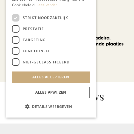
Cookiebeleid.
Lees verder
STRIKT NOODZAKELIJK
PRESTATIE
REIZEN
Een week op Madeira,
TARGETING
voorbij de bekende plaatjes
FUNCTIONEEL
NIET-GECLASSIFICEERD
Bekijk alle artikelen
ALLES ACCEPTEREN
Gerelateerd nieuws
ALLES AFWIJZEN
DETAILS WEERGEVEN
KUNST & CULTUUR