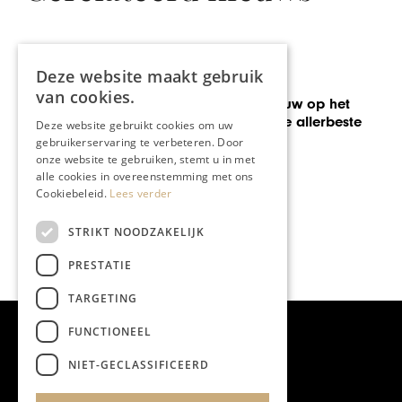
Deze website maakt gebruik
WIJNEN
van cookies.
Clos d’Opleeuw op het
niveau van de allerbeste
Deze website gebruikt cookies om uw
Bourgognes
gebruikerservaring te verbeteren. Door
onze website te gebruiken, stemt u in met
alle cookies in overeenstemming met ons
Cookiebeleid.
Lees verder
STRIKT NOODZAKELIJK
PRESTATIE
TARGETING
FUNCTIONEEL
NIET-GECLASSIFICEERD