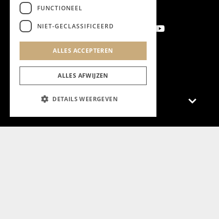
FUNCTIONEEL
NIET-GECLASSIFICEERD
ALLES ACCEPTEREN
Aanmelden nieuwsbrief
ALLES AFWIJZEN
DETAILS WEERGEVEN
Magazine
Adverteren
Algemeen
Algemene Voorwaarden
Privacyverklaring
Cookieverklaring