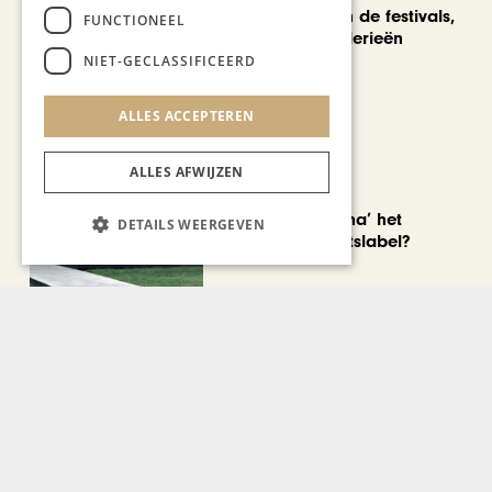
We verzuipen in de festivals,
FUNCTIONEEL
feesten en braderieën
NIET-GECLASSIFICEERD
ALLES ACCEPTEREN
ALLES AFWIJZEN
AUTOMOTIVE
Is ‘Made in China’ het
DETAILS WEERGEVEN
nieuwe kwaliteitslabel?
CHAPEAU TV
Noorbeek Foodfest