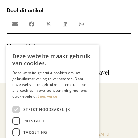
Deel dit artikel:
Meer artikelen over:
Liens Travel
,
Reizen
,
Travel
Deze website maakt gebruik
van cookies.
,
antwerpen
,
Lien Verwimp
,
Lien's Travel
Deze website gebruikt cookies om uw
gebruikerservaring te verbeteren. Door
onze website te gebruiken, stemt u in met
alle cookies in overeenstemming met ons
Cookiebeleid.
Lees verder
Recent nieuws
STRIKT NOODZAKELIJK
PRESTATIE
TARGETING
BLOG JO CORTENRAEDT