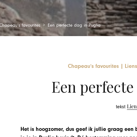
Chapeau’s favourites
Een perfecte dag in Puglia
Chapeau’s favourites
|
Liens
Een perfecte 
Lie
tekst
Het is hoogzomer, dus geef ik jullie graag een b