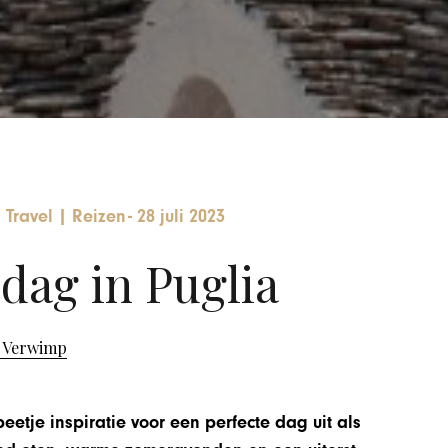
 Travel
|
Reizen
-
28 juli 2023
dag in Puglia
n Verwimp
eetje inspiratie voor een perfecte dag uit als