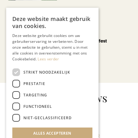
Deze website maakt gebruik
van cookies.
CHAPEAU TV
Deze website gebruikt cookies om uw
Noorbeek Foodfest
gebruikerservaring te verbeteren. Door
onze website te gebruiken, stemt u in met
alle cookies in overeenstemming met ons
Cookiebeleid.
Lees verder
Bekijk alle artikelen
STRIKT NOODZAKELIJK
PRESTATIE
Gerelateerd nieuws
TARGETING
FUNCTIONEEL
NIET-GECLASSIFICEERD
KUNST & CULTUUR
ALLES ACCEPTEREN