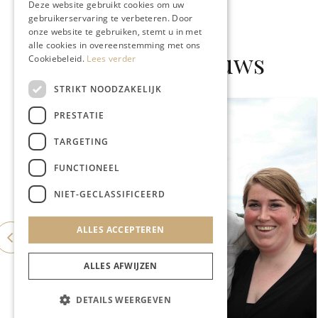
Deze website gebruikt cookies om uw
gebruikerservaring te verbeteren. Door
onze website te gebruiken, stemt u in met
alle cookies in overeenstemming met ons
Gerelateerd nieuws
Cookiebeleid.
Lees verder
STRIKT NOODZAKELIJK
PRESTATIE
TARGETING
FUNCTIONEEL
NIET-GECLASSIFICEERD
ALLES ACCEPTEREN
ALLES AFWIJZEN
DETAILS WEERGEVEN
LIMBOURGEOIS