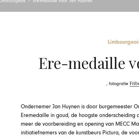
Limbourgeois
Ere-medaille voor Jan Huynen
Limbourgeoi
Ere-medaille v
Frit
, fotografie
Ondernemer Jan Huynen is door burgemeester On
Eremedaille in goud, de hoogste onderscheiding d
meer de voorbereiding en opening van MECC Maas
initiatiefnemers van de kunstbeurs Pictura, de vo