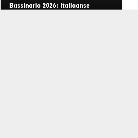
Bassinario 2026: Italiaanse
vakantiegevoel aan de Maas
rd
de privacyverklaring
.