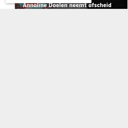
Annaline Doelen neemt afscheid
van Wijnrestaurant Mes Amis