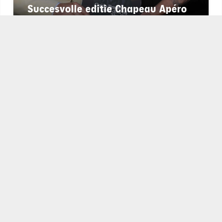
Succesvolle editie Chapeau Apéro
bij Van Oys Maastricht Retreat
chapeau
E-mailadres*
nieuwsbrief
Ik ga akkoo