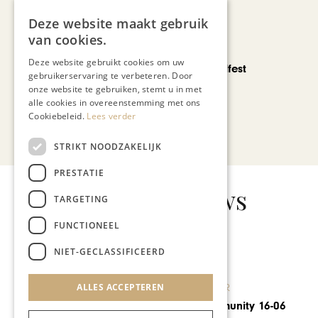
Deze website maakt gebruik
van cookies.
CHAPEAU TV
Deze website gebruikt cookies om uw
Noorbeek Foodfest
gebruikerservaring te verbeteren. Door
onze website te gebruiken, stemt u in met
alle cookies in overeenstemming met ons
Cookiebeleid.
Lees verder
Bekijk alle artikelen
STRIKT NOODZAKELIJK
PRESTATIE
Gerelateerd nieuws
TARGETING
FUNCTIONEEL
NIET-GECLASSIFICEERD
KUNST & CULTUUR
ALLES ACCEPTEREN
Jekerklassiek 2022: warme
klanken op mooie plekjes in