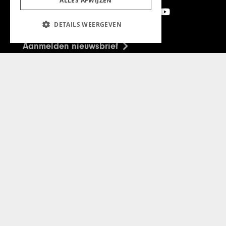
ALLES AFWIJZEN
DETAILS WEERGEVEN
Aanmelden nieuwsbrief
Magazine
Adverteren
Algemeen
Algemene Voorwaarden
Privacyverklaring
Cookieverklaring