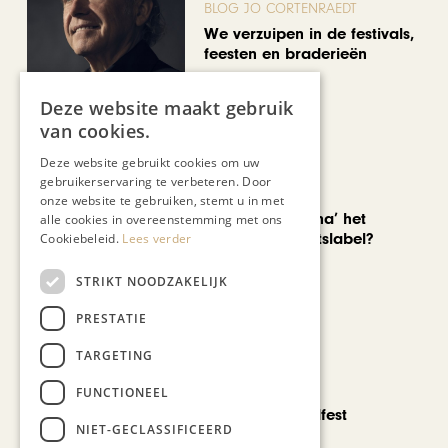
BLOG JO CORTENRAEDT
We verzuipen in de festivals,
feesten en braderieën
Deze website maakt gebruik
van cookies.
Deze website gebruikt cookies om uw
gebruikerservaring te verbeteren. Door
AUTOMOTIVE
onze website te gebruiken, stemt u in met
Is ‘Made in China’ het
alle cookies in overeenstemming met ons
nieuwe kwaliteitslabel?
Cookiebeleid.
Lees verder
STRIKT NOODZAKELIJK
PRESTATIE
TARGETING
CHAPEAU TV
FUNCTIONEEL
Noorbeek Foodfest
NIET-GECLASSIFICEERD