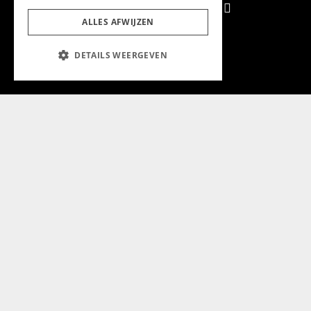
ALLES AFWIJZEN
Aanmelden nieuwsbrief
DETAILS WEERGEVEN
Magazine
Adverteren
Algemeen
Algemene Voorwaarden
Privacyverklaring
Cookieverklaring