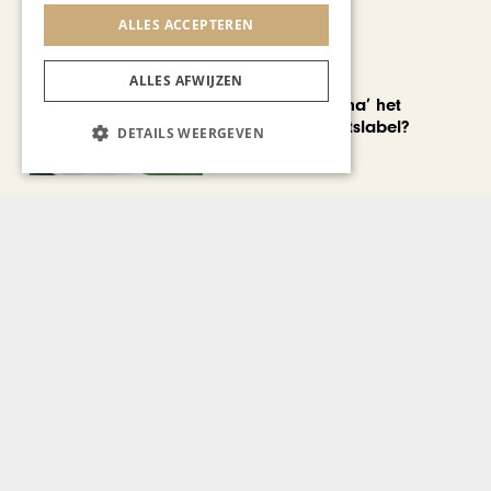
ALLES ACCEPTEREN
AUTOMOTIVE
ALLES AFWIJZEN
Is ‘Made in China’ het
nieuwe kwaliteitslabel?
DETAILS WEERGEVEN
CHAPEAU TV
Noorbeek Foodfest
Bekijk alle artikelen