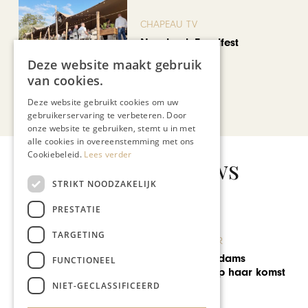
CHAPEAU TV
Noorbeek Foodfest
Deze website maakt gebruik
van cookies.
Deze website gebruikt cookies om uw
Bekijk alle artikelen
gebruikerservaring te verbeteren. Door
onze website te gebruiken, stemt u in met
alle cookies in overeenstemming met ons
Cookiebeleid.
Lees verder
Gerelateerd nieuws
STRIKT NOODZAKELIJK
PRESTATIE
TARGETING
KUNST & CULTUUR
Wednesday Addams
FUNCTIONEEL
verheugt zich op haar komst
naar Heerlen
NIET-GECLASSIFICEERD