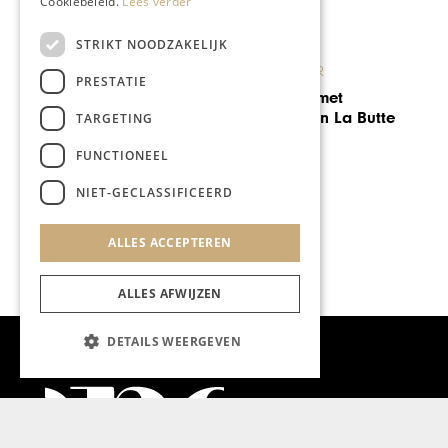
Cookiebeleid.
Lees verder
STRIKT NOODZAKELIJK
KUNST & CULTUUR
PRESTATIE
Bronzen beeld met
Marsmeteoriet in La Butte
TARGETING
aux Bois
FUNCTIONEEL
NIET-GECLASSIFICEERD
ALLES ACCEPTEREN
ALLES AFWIJZEN
DETAILS WEERGEVEN