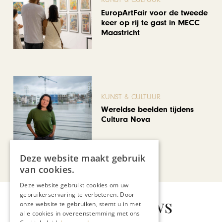
EuropArtFair voor de tweede
keer op rij te gast in MECC
Maastricht
KUNST & CULTUUR
Wereldse beelden tijdens
Cultura Nova
Deze website maakt gebruik
Bekijk alle artikelen
van cookies.
Deze website gebruikt cookies om uw
gebruikerservaring te verbeteren. Door
Gerelateerd nieuws
onze website te gebruiken, stemt u in met
alle cookies in overeenstemming met ons