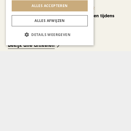
ALLES ACCEPTEREN
KUNST & CULTUUR
Wereldse beelden tijdens
ALLES AFWIJZEN
Cultura Nova
DETAILS WEERGEVEN
Bekijk alle artikelen
Gerelateerd nieuws
GEZONDHEID & WELZIJN
Marc De Baets vecht z’n hele
leven tegen auto-
immuunziekte