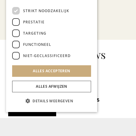
STRIKT NOODZAKELIJK
PRESTATIE
Bekijk alle artikelen
TARGETING
FUNCTIONEEL
Gerelateerd nieuws
NIET-GECLASSIFICEERD
ALLES ACCEPTEREN
ALLES AFWIJZEN
GASTRONOMIE
Restaurant 14-05
DETAILS WEERGEVEN