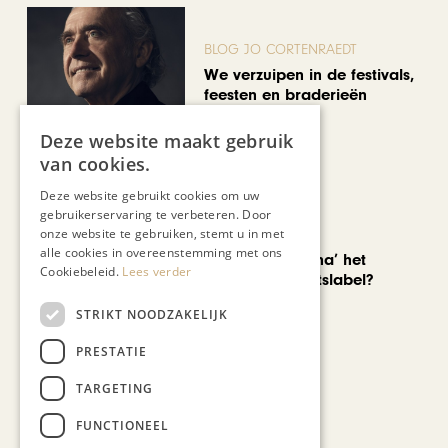
BLOG JO CORTENRAEDT
We verzuipen in de festivals,
feesten en braderieën
Deze website maakt gebruik
van cookies.
Deze website gebruikt cookies om uw
gebruikerservaring te verbeteren. Door
onze website te gebruiken, stemt u in met
AUTOMOTIVE
alle cookies in overeenstemming met ons
Is ‘Made in China’ het
Cookiebeleid.
Lees verder
nieuwe kwaliteitslabel?
STRIKT NOODZAKELIJK
PRESTATIE
TARGETING
FUNCTIONEEL
CHAPEAU TV