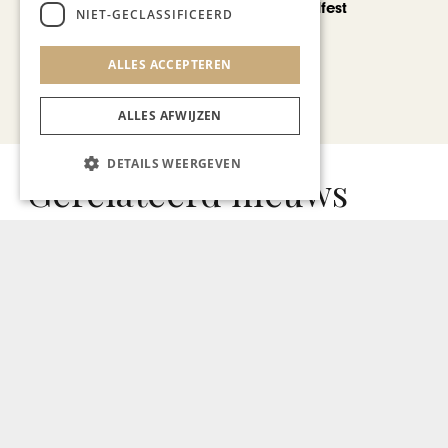
Noorbeek Foodfest
NIET-GECLASSIFICEERD
ALLES ACCEPTEREN
Bekijk alle artikelen
ALLES AFWIJZEN
DETAILS WEERGEVEN
Gerelateerd nieuws
MANONS HEALTH
De kracht van dankbaarheid