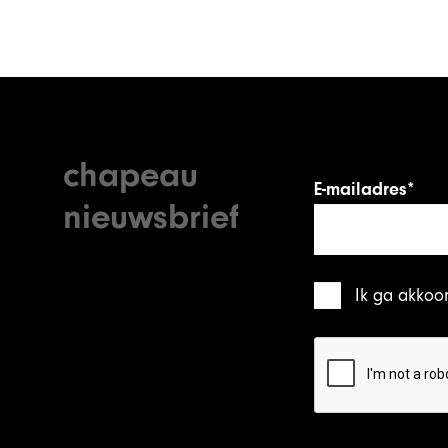
chapeau
E-mailadres*
nieuwsbrief
Ik ga akkoo