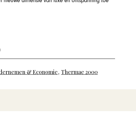
n nieuwe dimensie van luxe en ontspanning toe
dernemen & Economie
,
Thermae 2000