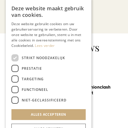
Deze website maakt gebruik
van cookies.
Bekijk alle artikelen
Deze website gebruikt cookies om uw
gebruikerservaring te verbeteren. Door
onze website te gebruiken, stemt u in met
alle cookies in overeenstemming met ons
Gerelateerd nieuws
Cookiebeleid.
Lees verder
STRIKT NOODZAKELIJK
PRESTATIE
TARGETING
MODE & BEAUTY
15de editie Fashionclash
FUNCTIONEEL
festival van start
NIET-GECLASSIFICEERD
ALLES ACCEPTEREN