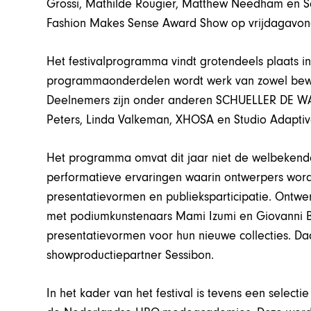
Grossi, Mathilde Rougier, Matthew Needham en Sa
Fashion Makes Sense Award Show op vrijdagavon
Het festivalprogramma vindt grotendeels plaats in
programmaonderdelen wordt werk van zowel bewe
Deelnemers zijn onder anderen SCHUELLER DE WA
Peters, Linda Valkeman, XHOSA en Studio Adaptive
Het programma omvat dit jaar niet de welbekend
performatieve ervaringen waarin ontwerpers wor
presentatievormen en publieksparticipatie. Ontw
met podiumkunstenaars Mami Izumi en Giovanni B
presentatievormen voor hun nieuwe collecties. D
showproductiepartner Sessibon.
In het kader van het festival is tevens een selec