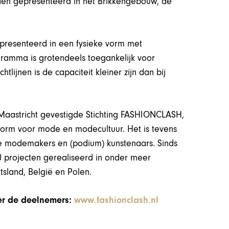
n gepresenteerd in het Brikkengebouw, de
resenteerd in een fysieke vorm met
ramma is grotendeels toegankelijk voor
lijnen is de capaciteit kleiner zijn dan bij
n Maastricht gevestigde Stichting FASHIONCLASH,
atform voor mode en modecultuur. Het is tevens
e modemakers en (podium) kunstenaars. Sinds
 projecten gerealiseerd in onder meer
itsland, België en Polen.
ver de deelnemers:
www.fashionclash.nl