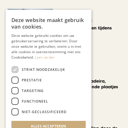
Deze website maakt gebruik
KUNST & CULTUUR
van cookies.
Wereldse beelden tijdens
Cultura Nova
Deze website gebruikt cookies om uw
gebruikerservaring te verbeteren. Door
onze website te gebruiken, stemt u in met
alle cookies in overeenstemming met ons
Cookiebeleid.
Lees verder
STRIKT NOODZAKELIJK
REIZEN
PRESTATIE
Een week op Madeira,
voorbij de bekende plaatjes
TARGETING
FUNCTIONEEL
NIET-GECLASSIFICEERD
MODE & BEAUTY
ALLES ACCEPTEREN