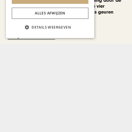
Een geurwandeling door de
Stokstraat: onze vier
favoriete uniseks geuren
ALLES AFWIJZEN
voor de zomer
DETAILS WEERGEVEN
Bekijk alle artikelen
Gerelateerd nieuws
KUNST & CULTUUR
Favourites 20-02