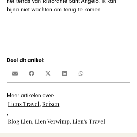
het terras van Ristorante Sant’Angelo. Ik kan
bijna niet wachten om terug te komen.
Deel dit artikel:
Meer artikelen over:
Liens Travel
,
Reizen
,
Blog Lien
,
Lien Verwimp
,
Lien's Travel