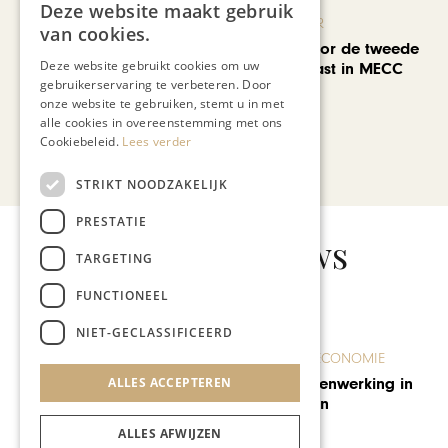
Deze website maakt gebruik
KUNST & CULTUUR
van cookies.
EuropArtFair voor de tweede
Deze website gebruikt cookies om uw
keer op rij te gast in MECC
gebruikerservaring te verbeteren. Door
Maastricht
onze website te gebruiken, stemt u in met
alle cookies in overeenstemming met ons
Cookiebeleid.
Lees verder
Bekijk alle artikelen
STRIKT NOODZAKELIJK
PRESTATIE
Gerelateerd nieuws
TARGETING
FUNCTIONEEL
NIET-GECLASSIFICEERD
MODE & BEAUTY
ALLES ACCEPTEREN
‘Even’ shoppen in de
Provence
ALLES AFWIJZEN