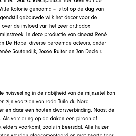
hitect was A. Reichpietsch. Een deel van de
Witte Kolonie genaamd – is tot op de dag van
ugendstil gebouwde wijk het decor voor de
over de invloed van het zeer orthodox
 mijnstreek. In deze productie van cineast René
van De Hopel diverse beroemde acteurs, onder
née Soutendijk, Josée Ruiter en Jan Decleir.
 huisvesting in de nabijheid van de mijnzetel kan
n zijn voorzien van rode Tuile du Nord
r en daar een houten dwarsverbinding. Naast de
. Als versiering op de daken een piroen of
 elders voorkomt, zoals in Beersdal. Alle huizen
linten werden afgecementeerd en met zwarte teer