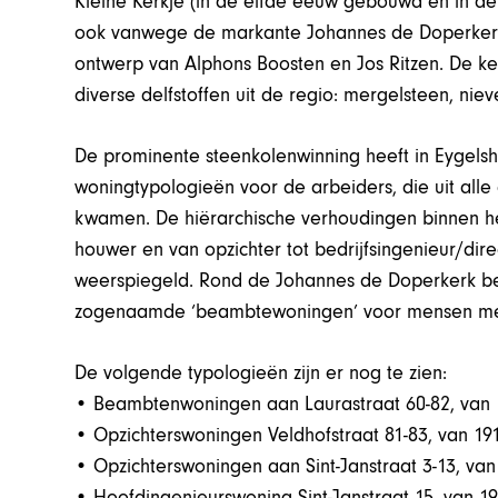
Kleine Kerkje (in de elfde eeuw gebouwd en in de
ook vanwege de markante Johannes de Doperkerk
ontwerp van Alphons Boosten en Jos Ritzen. De ke
diverse delfstoffen uit de regio: mergelsteen, niev
De prominente steenkolenwinning heeft in Eygels
woningtypologieën voor de arbeiders, die uit alle
kwamen. De hiërarchische verhoudingen binnen he
houwer en van opzichter tot bedrijfsingenieur/di
weerspiegeld. Rond de Johannes de Doperkerk b
zogenaamde ‘beambtewoningen’ voor mensen met 
De volgende typologieën zijn er nog te zien:
• Beambtenwoningen aan Laurastraat 60-82, van 1
• Opzichterswoningen Veldhofstraat 81-83, van 19
• Opzichterswoningen aan Sint-Janstraat 3-13, van
• Hoofdingenieurswoning Sint-Janstraat 15, van 19