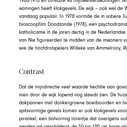
1906-1910 en omvatte 46 mijnwerkerswoningen. Arc
woningen heeft klokgevels. De wijk – ook wel de 
vandaag populair. In 1978 vormde de in sobere J
bioscoopfilm Doodzonde (1978), een psychodrama 
katholicisme in de jaren dertig in de Nederlandse
van Nie figureerden te midden van de inwoners 
wie de hoofdrolspelers Willeke van Ammelrooy, Re
Contrast
Dat de mijndirectie veel waarde hechtte aan goede
men door de wijk lopend nog steeds zien. De huize
dakpannen met donkergroene boeiboorden en hie
spitsvormige gevels komen er ook klokgevels voor
pirankel, een bolvormig torentje dat overigens ook
werden wit geschilderd, de 50 tot 100 cm hoge p