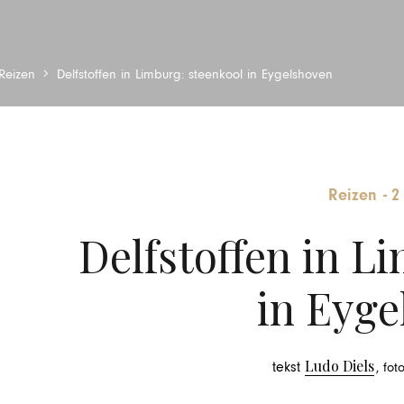
Reizen
Delfstoffen in Limburg: steenkool in Eygelshoven
Reizen
-
2
Delfstoffen in L
in Eyge
Ludo Diels
tekst
, fot