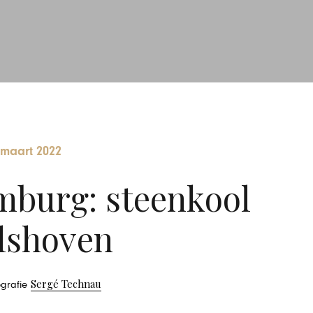
 maart 2022
imburg: steenkool
lshoven
Sergé Technau
ografie