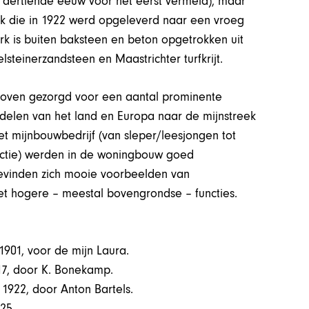
 dertiende eeuw voor het eerst vermeld), maar
 die in 1922 werd opgeleverd naar een vroeg
rk is buiten baksteen en beton opgetrokken uit
elsteinerzandsteen en Maastrichter turfkrijt.
hoven gezorgd voor een aantal prominente
 delen van het land en Europa naar de mijnstreek
t mijnbouwbedrijf (van sleper/leesjongen tot
rectie) werden in de woningbouw goed
evinden zich mooie voorbeelden van
hogere – meestal bovengrondse – functies.
901, voor de mijn Laura.
17, door K. Bonekamp.
 1922, door Anton Bartels.
25.