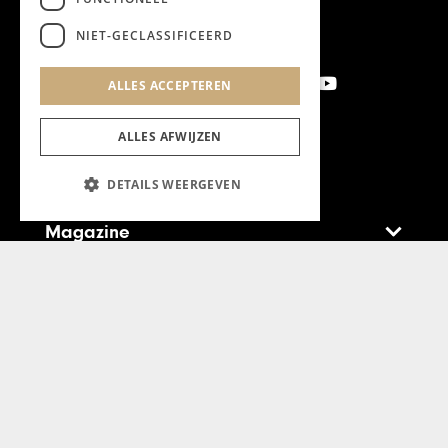
NIET-GECLASSIFICEERD
ALLES ACCEPTEREN
ALLES AFWIJZEN
Aanmelden nieuwsbrief
DETAILS WEERGEVEN
Magazine
Adverteren
Algemeen
Algemene Voorwaarden
Privacyverklaring