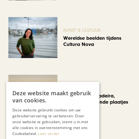
KUNST & CULTUUR
Wereldse beelden tijdens
Cultura Nova
REIZEN
Deze website maakt gebruik
Een week op Madeira,
van cookies.
voorbij de bekende plaatjes
Deze website gebruikt cookies om uw
gebruikerservaring te verbeteren. Door
onze website te gebruiken, stemt u in met
Bekijk alle artikelen
alle cookies in overeenstemming met ons
Cookiebeleid.
Lees verder