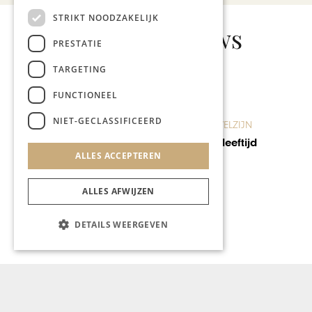
STRIKT NOODZAKELIJK
Gerelateerd nieuws
PRESTATIE
TARGETING
FUNCTIONEEL
SOCIETY
NIET-GECLASSIFICEERD
Topdrukte bij netwerken op
Preuvenemint
ALLES ACCEPTEREN
ALLES AFWIJZEN
DETAILS WEERGEVEN