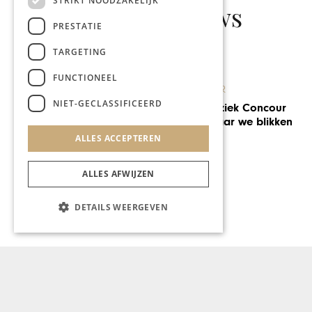
STRIKT NOODZAKELIJK
Gerelateerd nieuws
PRESTATIE
TARGETING
FUNCTIONEEL
KUNST & CULTUUR
NIET-GECLASSIFICEERD
Overweldigende
belangstelling voor The
Addams Family
ALLES ACCEPTEREN
ALLES AFWIJZEN
DETAILS WEERGEVEN