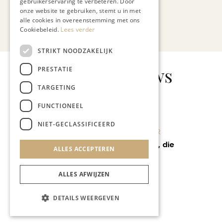
gebruikerservaring te verbeteren. Door
onze website te gebruiken, stemt u in met
alle cookies in overeenstemming met ons
Bekijk alle artikelen
Cookiebeleid.
Lees verder
STRIKT NOODZAKELIJK
Gerelateerd nieuws
PRESTATIE
TARGETING
FUNCTIONEEL
NIET-GECLASSIFICEERD
KUNST & CULTUUR
Bronzen beeld met
ALLES ACCEPTEREN
Marsmeteoriet in La Butte
aux Bois
ALLES AFWIJZEN
DETAILS WEERGEVEN