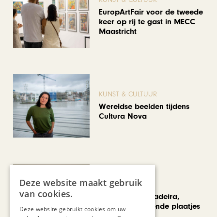
EuropArtFair voor de tweede
keer op rij te gast in MECC
Maastricht
KUNST & CULTUUR
Wereldse beelden tijdens
Cultura Nova
Deze website maakt gebruik
REIZEN
van cookies.
Een week op Madeira,
voorbij de bekende plaatjes
Deze website gebruikt cookies om uw