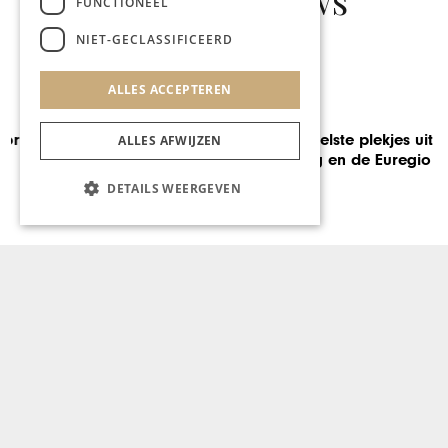
Gerelateerd nieuws
FUNCTIONEEL
NIET-GECLASSIFICEERD
ALLES ACCEPTEREN
REIZEN
De 5 koelste plekjes uit
ALLES AFWIJZEN
Limburg en de Euregio
DETAILS WEERGEVEN