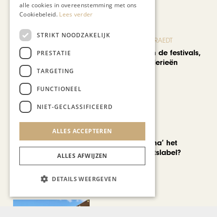
alle cookies in overeenstemming met ons
Cookiebeleid.
Lees verder
STRIKT NOODZAKELIJK
BLOG JO CORTENRAEDT
We verzuipen in de festivals,
PRESTATIE
feesten en braderieën
TARGETING
FUNCTIONEEL
NIET-GECLASSIFICEERD
AUTOMOTIVE
ALLES ACCEPTEREN
Is ‘Made in China’ het
nieuwe kwaliteitslabel?
ALLES AFWIJZEN
DETAILS WEERGEVEN