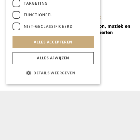
TARGETING
FUNCTIONEEL
KUNST & CULTUUR
ParkCity Live: zon, muziek en
NIET-GECLASSIFICEERD
netwerken in Heerlen
ALLES ACCEPTEREN
ALLES AFWIJZEN
DETAILS WEERGEVEN