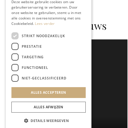
Deze website gebruikt cookies om uw
gebruikerservaring te verbeteren. Door
onze website te gebruiken, stemt u in met
alle cookies in overeenstemming met ons
Gerelateerd nieuws
Cookiebeleid.
Lees verder
STRIKT NOODZAKELIJK
PRESTATIE
TARGETING
FUNCTIONEEL
NIET-GECLASSIFICEERD
ALLES ACCEPTEREN
ALLES AFWIJZEN
DETAILS WEERGEVEN
KUNST & CULTUUR