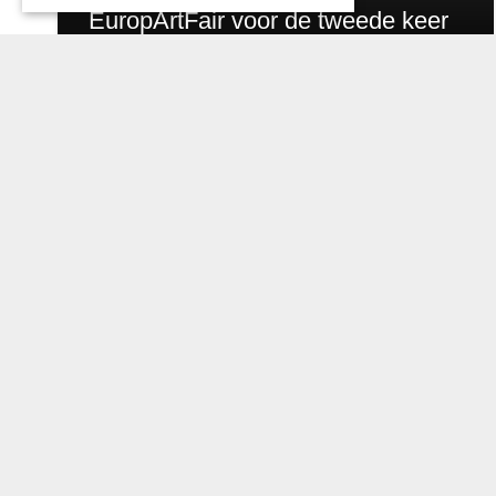
EuropArtFair voor de tweede keer
op rij te gast in MECC Maastricht