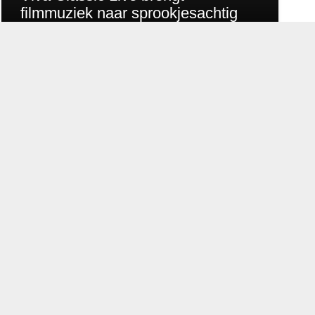
filmmuziek naar sprookjesachtig
Julianapark
ord
de privacyverklaring
.