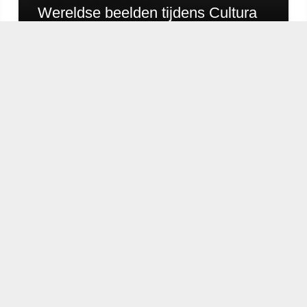
Wereldse beelden tijdens Cultura
Nova
chapeau
E-mailadres*
nieuwsbrief
Ik ga akko