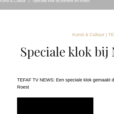
Kunst & Cultuur
Speciale klok bij Mentink en Roest
Kunst & Cultuur
|
TE
Speciale klok bij
TEFAF TV NEWS: Een speciale klok gemaakt do
Roest