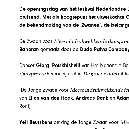
De openingsdag van het festival Nederlandse 
bruisend. Met als hoogtepunt het uitverkochte G
de bekendmaking van de ‘Zwanen’, de belangri
Meest indrukwekkende danspro
De Zwaan voor
Bahoran
gemaakt door de
Duda Paiva Company 
Danser
Giorgi Potskhishvili
van Het Nationale Ba
dansprestatie
De groene tafel
voor zijn rol in
uit 
Meest indrukwekkende j
De Jonge Zwaan voor
van
Elien van den Hoek, Andreas Denk
en
Adam
Roni).
Mee
Yeli Beurskens
ontving de Jonge Zwaan voor