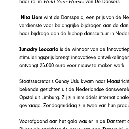
Hold Your Horses
haar rol in
van De Dansers.
Nita Liem
wint de Dansspeld, een prijs van de N
verdienste voor belangrijke bijdragen aan de dans
haar bijdrage aan de hiphop danscultuur in Neder
Junadry Leocaria
is de winnaar van de Innovatie
stimuleringsprijs brengt innovatieve ontwikkelinge
ontvangt 25.000 euro voor nieuw te maken werk.
Staatssecretaris Gunay Uslu kwam naar Maastricht 
bekende gezichten uit de Nederlandse danswerel
Opstal uit Limburg. Zij zijn inmiddels internation
gevraagd. Zondagmiddag zijn twee van hun producti
Voorafgaand aan het gala was er in de Danstent o