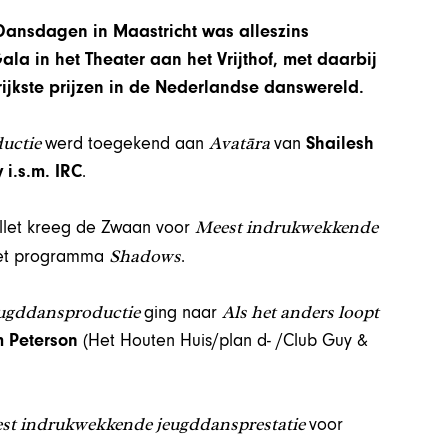
Dansdagen in Maastricht was alleszins
ala in het Theater aan het Vrijthof, met daarbij
jkste prijzen in de Nederlandse danswereld.
ductie
Avatāra
werd toegekend aan
van
Shailesh
i.s.m. IRC
.
Meest indrukwekkende
llet kreeg de Zwaan voor
Shadows
het programma
.
eugddansproductie
Als het anders loopt
ging naar
 Peterson
(Het Houten Huis/plan d- /Club Guy &
st indrukwekkende jeugddansprestatie
voor