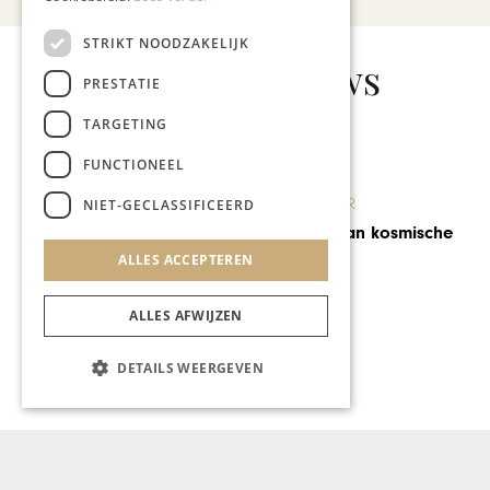
STRIKT NOODZAKELIJK
Gerelateerd nieuws
PRESTATIE
TARGETING
FUNCTIONEEL
KUNST & CULTUUR
NIET-GECLASSIFICEERD
Jezus en Jan: van kosmische
kwaliteit
ALLES ACCEPTEREN
ALLES AFWIJZEN
DETAILS WEERGEVEN