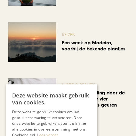
REIZEN
Een week op Madeira,
voorbij de bekende plaatjes
MODE & BEAUTY
Een geurwandeling door de
Deze website maakt gebruik
Stokstraat: onze vier
van cookies.
favoriete uniseks geuren
voor de zomer
Deze website gebruikt cookies om uw
gebruikerservaring te verbeteren. Door
onze website te gebruiken, stemt u in met
Bekijk alle artikelen
alle cookies in overeenstemming met ons
Cookiebeleid.
Lees verder