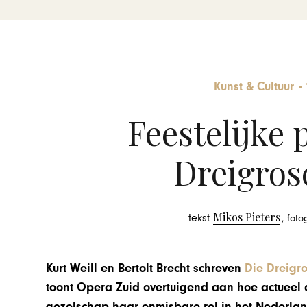
Kunst & Cultuur
-
Feestelijke 
Dreigros
Mikos Pieters
tekst
, fot
Kurt Weill en Bertolt Brecht schreven
Die Dreigr
toont Opera Zuid overtuigend aan hoe actueel d
gezelschap haar onmisbare rol in het Nederla