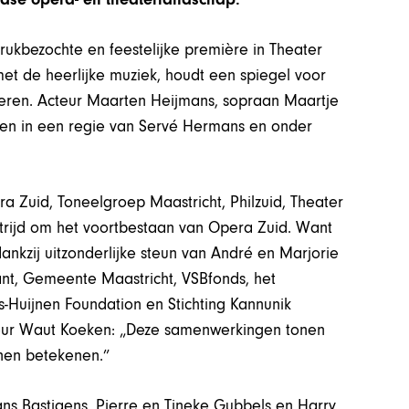
ukbezochte en feestelijke première in Theater
et de heerlijke muziek, houdt een spiegel voor
isteren. Acteur Maarten Heijmans, sopraan Maartje
ren in een regie van Servé Hermans en onder
a Zuid, Toneelgroep Maastricht, Philzuid, Theater
strijd om het voortbestaan van Opera Zuid. Want
nkzij uitzonderlijke steun van André en Marjorie
ant, Gemeente Maastricht, VSBfonds, het
s-Huijnen Foundation en Stichting Kannunik
teur Waut Koeken: „Deze samenwerkingen tonen
nnen betekenen.”
s Bastiaens, Pierre en Tineke Gubbels en Harry