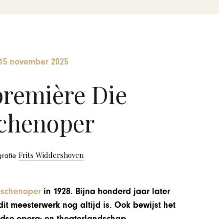
15 november 2025
première Die
chenoper
Frits Widdershoven
ografie
oschenoper
in 1928. Bijna honderd jaar later
it meesterwerk nog altijd is. Ook bewijst het
ndse opera- en theaterlandschap.