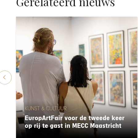
Gerelateerd nieuws
KUNST & CULTUUR
EuropArtFair voor de tweede keer
op rij te gast in MECC Maastricht