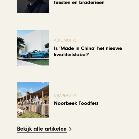
feesten en braderieën
AUTOMOTIVE
Is ‘Made in China’ het nieuwe
kwaliteitslabel?
CHAPEAU TV
Noorbeek Foodfest
Bekijk alle artikelen