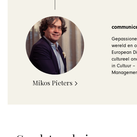
communice
Gepassionee
wereld en o
European Di
cultureel o
in Cultuur 
Management
Mikos Pieters