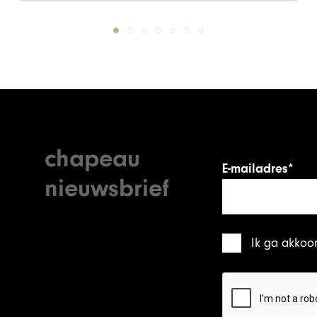
chapeau
E-mailadres*
nieuwsbrief
Ik ga akkoo