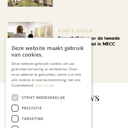
KUNST & CULTUUR
EuropArtFair voor de tweede
keer op rij te gast in MECC
Deze website maakt gebruik
Maastricht
van cookies.
Deze website gebruikt cookies om uw
gebruikerservaring te verbeteren. Door
Bekijk alle artikelen
onze website te gebruiken, stemt u in met
alle cookies in overeenstemming met ons
Cookiebeleid.
Lees verder
Gerelateerd nieuws
STRIKT NOODZAKELIJK
PRESTATIE
TARGETING